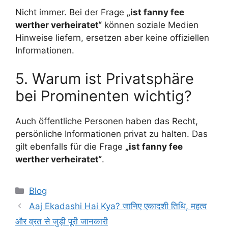
Nicht immer. Bei der Frage
„ist fanny fee
werther verheiratet“
können soziale Medien
Hinweise liefern, ersetzen aber keine offiziellen
Informationen.
5. Warum ist Privatsphäre
bei Prominenten wichtig?
Auch öffentliche Personen haben das Recht,
persönliche Informationen privat zu halten. Das
gilt ebenfalls für die Frage
„ist fanny fee
werther verheiratet“
.
Categories
Blog
Aaj Ekadashi Hai Kya? जानिए एकादशी तिथि, महत्व
और व्रत से जुड़ी पूरी जानकारी